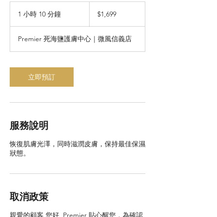
1,699
新
1 小時 10 分鐘
1
$1,699
台
小
幣
1
Premier 死海鹽護膚中心｜微風信義店
0
分
鐘
立即預訂
服務說明
恢復肌膚光澤，同時滋潤皮膚，保持最佳保濕
狀態。
取消政策
親愛的顧客 您好, Premier 貼心醒您，為確認