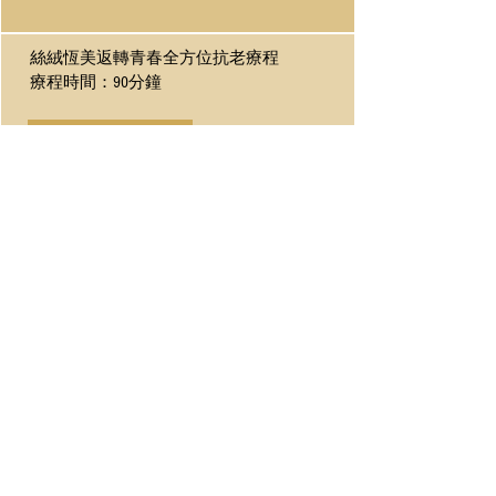
絲絨恆美返轉青春全方位抗老療程
療程時間：90分鐘
預訂我的旅程
適用膚質：熟齡肌膚
獨家萃取多種珍稀成分，搭配矜貴的黃金幫
助臉部肌膚放鬆、減少細紋、更結合Premier
微脂囊美學技術，讓您維持容光煥發返轉年
輕。
頂級貴族黃金香檳抗齡療程
療程時間：90分鐘
預訂我的旅程
適用膚質：熟齡肌膚
富含抗老配方白藜蘆醇，具有延緩細胞老