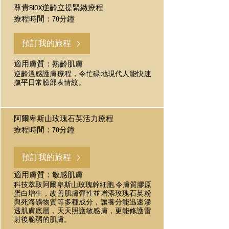
尊貴BIOX逆齡立提緊緻療程
療程時間：70分鐘
預訂我的旅程
適用膚質：熟齡肌膚
逆齡溫感護膚療程，令忙碌地現代人能快速
撫平日常臉部表情紋。
阿爾卑斯山玫瑰石英活力療程
療程時間：70分鐘
預訂我的旅程
適用膚質：敏感肌膚
科技萃取阿爾卑斯山玫瑰幹細胞,令膚質膠原
蛋白增生，改善肌膚彈性並增添玫瑰石英粉
與死海礦物質等多種成分，讓養分能迅速滲
透肌膚底層，天天照護敏感膚，更能修護雷
射後脆弱的肌膚。